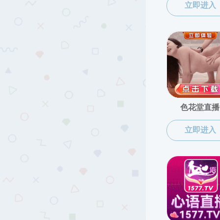
党建工作
党建动态
党校
学生工作
学生动态
学生组织
出彩理学人
招生就业
本科生招生
研究生招生
就业创业
校友风采
校友动态
毕业照
校友名录
工会小家
工会动态
继续教育
中心简介
培训动态
培训指南