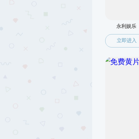
关于报名参加2024年“马云教育基金”师范生出国交流访学
2024-05-11
转发国际处（港澳台办）《关于组织学生参加2024年国
2024-02-01
转发国际合作与交流处《关于选拔学生参加2020年春季
2019-10-09
关于报名参加2019年美国加州大学洛杉矶分校（UCLA
2019-02-27
关于报名参加2018年美国加州大学洛杉矶分校(UCLA)暑
2018-03-07
转发国际处关于报名参加寒假赴香港跨国名企实习交流项目
2017-10-10
转发学校关于2017年秋季选拔学生赴韩国理工大学交换学
2017-05-26
转发学校关于2017年秋季选拔学生赴韩国嘉泉大学交换学
2017-05-25
转发国际处关于报名参加2017年美国佐治亚州立大学暑期
2017-04-01
2017年美国西华盛顿大学暑期修学项目本科生入选名单
2017-03-31
关于报名参加“马云教育基金”本科师范生暑期修学项目通
2017-03-30
转发国际处关于报名参加2017年韩国汉阳大学暑期夏令营