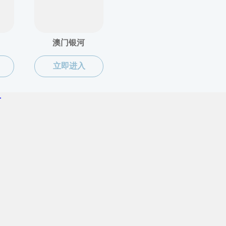
项目的通知
家公派赴欧亚非地区中外合作奖学金在线宣讲活动的通知》
欧美国家交换生项目的通知》
）暑期修学项目的通知
期修学项目的通知
（IBEP）的通知
习的通知
习的通知
修学项目的通知
知
项目的通知