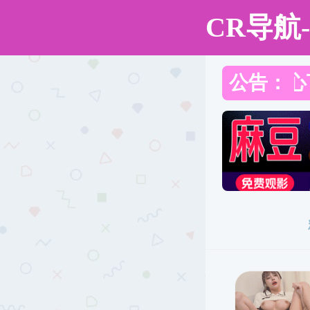
博彩网址大全
博彩网址大全
博彩网址大全概况
博彩网址大全介绍
学院领导
机构设置
办事指南
历史沿革
师资队伍
教授风采
骨干教师
博士后
师德师风
人才培养
本科生培养
研究生培养
教学平台
学科竞赛
学生科研
国际
科学研究