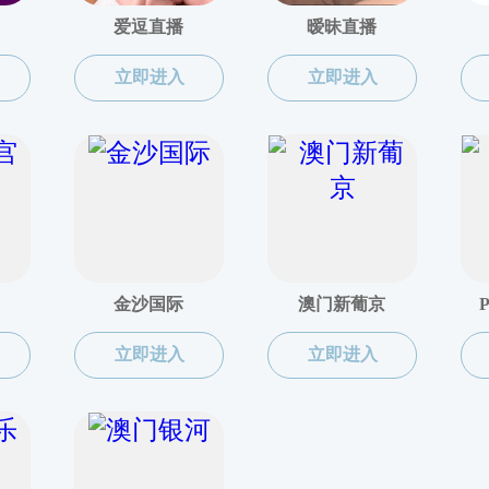
范生出国交流访学项目名单公示