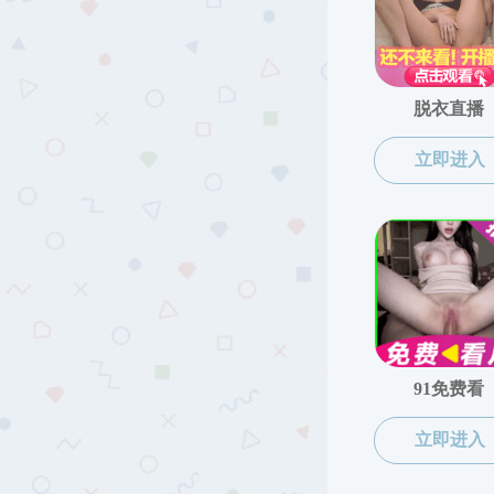
科研成果
学术预告
科研团队
科研平台
学术活动
党建工作
党建动态
党校
学生工作
学生动态
学生组织
出彩理学人
招生就业
本科生招生
研究生招生
就业创业
校友风采
校友动态
毕业照
校友名录
工会小家
工会动态
继续教育
中心简介
培训动态
培训指南
院务公开
院务公开
学院博彩网址大全
博彩网址大全概况
博彩网址大全介绍
学院领导
机构设置
办事指南